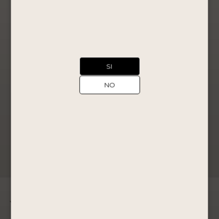
PORTÓN
50ML
Mosto Verde
S/
91.60
SI
Comprar
Ahora
NO
Ver Producto
1
2
3
4
5
6
7
→