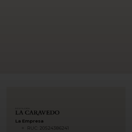
La Empresa
RUC: 20524386241