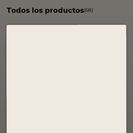
Todos los productos
(68)
PISCO
PISCO
PISCO
PORTÓN
PORTÓN –
PORTÓN –
EDICION
BOX
BOX
LIMITADA –
TRICAMPEÓN
TRICAMPEÓN
B.A.P. UNIÓN
/ GUINDA
/ NEGRO
750ML
750ML
Edición
especial
Mosto Verde
Mosto Verde
S/
300.00
S/
250.00
S/
250.00
Comprar
Comprar
Comprar
Ahora
Ahora
Ahora
Ver Producto
Ver Producto
Ver Producto