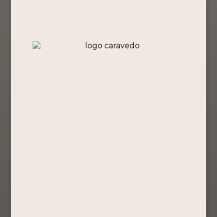
Pack Portón –
Pack Portón –
Pack Portón –
Edición
Edición Lima
Edición
Amazonía
– PISCO
Vinicunca –
Peruana –
PORTÓN
PISCO
PISCO
50ML
PORTÓN
PORTÓN
50ML
Edición
50ML
especial
Edición
Edición
especial
S/
91.90
especial
S/
91.90
S/
91.90
Comprar
Ahora
Comprar
Comprar
Ver Producto
Ahora
Ahora
Ver Producto
Ver Producto