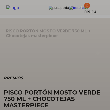
Products
0
search
PISCO PORTÓN MOSTO VERDE 750 ML +
Chocotejas masterpiece
Zo
PREMIOS
PISCO PORTÓN MOSTO VERDE
750 ML + CHOCOTEJAS
MASTERPIECE