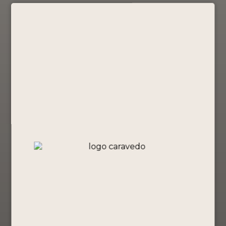
Descripción
masterpiece
cantidad
Un detalle que conquista:
Pisco Portón
Mosto Verde 750 ml + Chocotejas
Masterpiece
. La suavidad y elegancia de un
pisco premium se combinan con exquisitas
chocotejas artesanales, creando el maridaje
perfecto para celebrar el amor con sabor,
tradición y un toque de indulgencia.
Tamaño
750ml
Grado de Alcohol
43°
Años de guarda
3 años