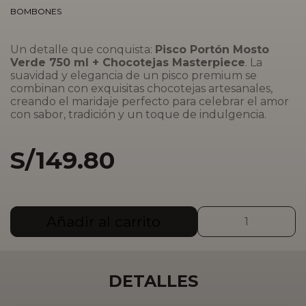
BOMBONES
Un detalle que conquista:
Pisco Portón Mosto
Verde 750 ml + Chocotejas Masterpiece
. La
suavidad y elegancia de un pisco premium se
combinan con exquisitas chocotejas artesanales,
creando el maridaje perfecto para celebrar el amor
con sabor, tradición y un toque de indulgencia.
S/
149.80
PISCO
Añadir al carrito
PORTÓN
MOSTO
VERDE
750
DETALLES
ML
+
Chocotejas