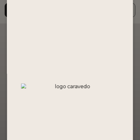
PACK
Añadir al carrito
RTD
´S
BY
PORTÓN
DETALLES
X12
cantidad
Descripción
12 RTD´s by Portón lata de 355 ml. 2
variedades de cada sabor.
Tamaño
355ml
Grado de Alcohol
9°