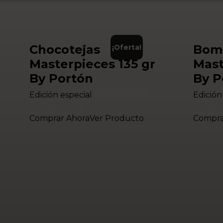
Chocotejas
Bom
¡Oferta!
Masterpieces 135 gr
Mast
By Portón
By P
S/
62.90
Edición especial
Edición
S/
55.00
S/
43
Comprar Ahora
Ver Producto
Compra