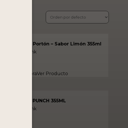
Chilcano By Portón – Sabor Limón 355ml
Ready to Drink
S/
10.90
Comprar Ahora
Ver Producto
BY PORTÓN PUNCH 355ML
Ready to Drink
S/
10.90