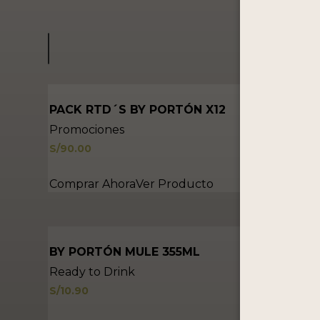
PACK RTD´S BY PORTÓN X12
Promociones
S/
90.00
Comprar Ahora
Ver Producto
BY PORTÓN MULE 355ML
Ready to Drink
S/
10.90