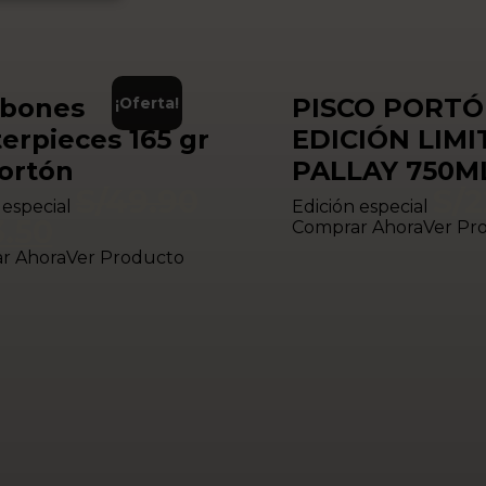
bones
PISCO PORT
¡Oferta!
erpieces 165 gr
EDICIÓN LIM
ortón
PALLAY 750M
S/
49.90
S/
2
 especial
Edición especial
.50
Comprar Ahora
Ver Pr
r Ahora
Ver Producto