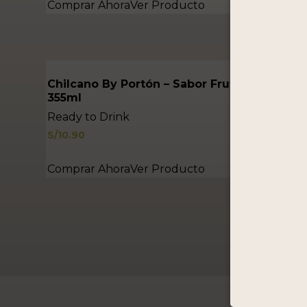
Comprar Ahora
Ver Producto
Chilcano By Portón – Sabor Frutos Rojos
355ml
Ready to Drink
S/
10.90
Comprar Ahora
Ver Producto