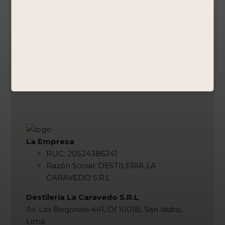
La Empresa
RUC: 20524386241
Razón Social: DESTILERIA LA
CARAVEDO S.R.L
Destilería La Caravedo S.R.L
Av. Las Begonias 441, Of 1001B, San Isidro,
Lima.