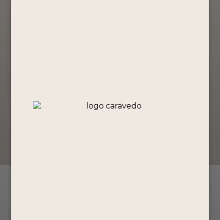
Grado de Alcohol
43°
Cepa
Albilla
Años de guarda
3 años
Nuestros