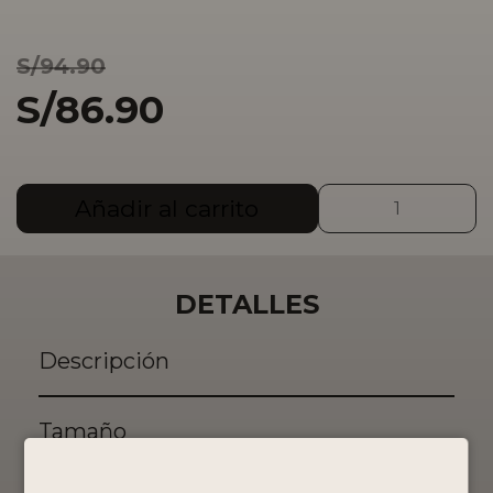
S/94.90
S/
86.90
Pisco
Añadir al carrito
Portón
Mosto
Verde
Albilla
DETALLES
cantidad
Descripción
Tamaño
750ml