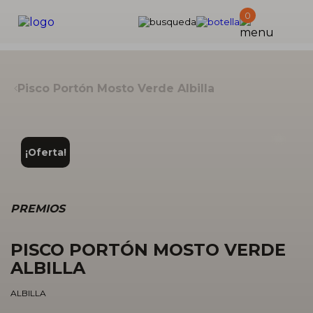
Products
0
search
Pisco Portón Mosto Verde Albilla
Zo
¡Oferta!
PREMIOS
PISCO PORTÓN MOSTO VERDE
ALBILLA
ALBILLA