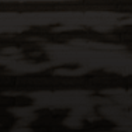
Lima.
Bodega La Caravedo
Salas Guadalupe, Panamericana Sur
alt. km 291 Fundo la Caravedo
Contáctanos
Peru +51 1 711-7800
ventasonline@lacaravedo.com
ecommerce@lacaravedo.com
ventas@lacaravedo.com
Términos y Condiciones