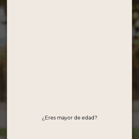
Todos los productos
(1)
Mostrando el único resultado
Filtros
PISCO
PORTÓN –
BOX
TRICAMPEÓN
¿Eres mayor de edad?
/ NEGRO
750ML
Mosto Verde