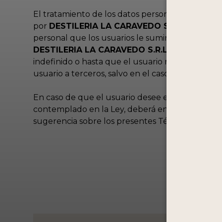
El tratamiento de los datos personales que se 
por
DESTILERIA LA CARAVEDO S.R.L
. Para más
personal que los usuarios le suministren volun
DESTILERIA LA CARAVEDO S.R.L
procederá a g
indefinido o hasta que el usuario revoque el c
usuario a terceros, salvo en el caso que el usua
En caso de que el usuario desee ejercer sus der
contemplado en la Ley, deberá enviar una comun
sugerencia sobre los presentes Términos y Cond