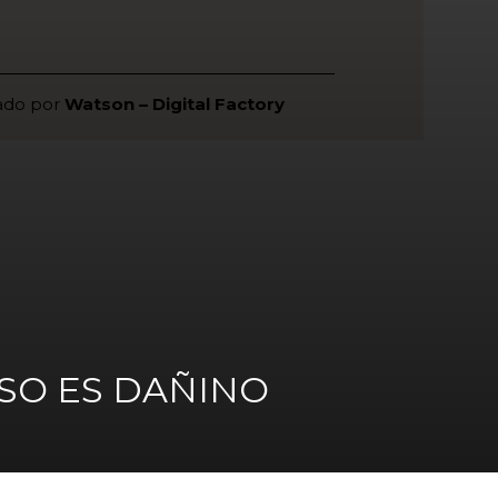
ado por
Watson – Digital Factory
SO ES DAÑINO