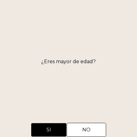
recopilen se realizará cumpliendo con el más alto estánd
 información, revisar las políticas de privacidad. La empre
taria y conscientemente, únicamente para la conformación
uardar la información del usuario en la base de datos q
onsentimiento otorgado. La empresa no podrá vender ni tr
rio dé autorización expresa de esto.
echos de acceso, cancelación, oposición, revocatoria de 
¿Eres mayor de edad?
icación al siguiente correo electrónico:
ventasonline
iciones podrá ser enviada al correo electrónico
ventaso
SI
NO