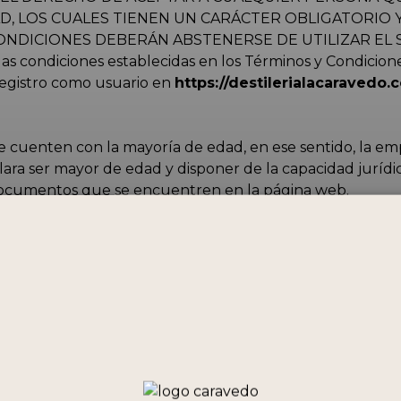
AD, LOS CUALES TIENEN UN CARÁCTER OBLIGATORIO
NDICIONES DEBERÁN ABSTENERSE DE UTILIZAR EL S
as condiciones establecidas en los Términos y Condiciones
 registro como usuario en
https://destilerialacaravedo.
ue cuenten con la mayoría de edad, en ese sentido, la e
lara ser mayor de edad y disponer de la capacidad jurídic
 documentos que se encuentren en la página web.
nto y/o malintencionado y/o contrario a estos Términos y 
cho inapelable de dar por terminados los servicios, cance
 usuarios que infrinjan las disposiciones de los presente
os controles necesarios para verificar la veracidad de la
ún comprobante y/o dato adicional para corroborar los D
os no hayan podido ser confirmados. En estos casos de in
cualquier servicio en curso, sin que ello genere derecho a