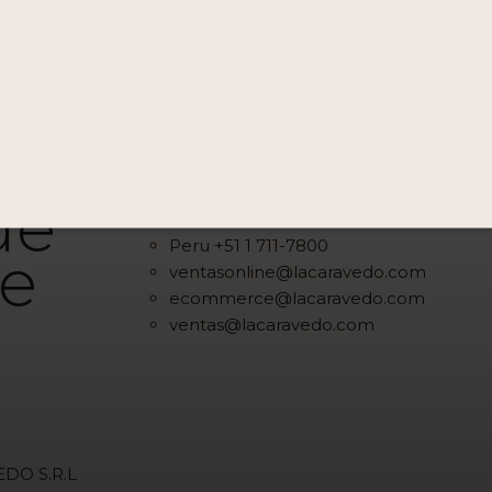
Destilería La Caravedo S.R.L
Av. Las Begonias 441, Of 1001B, San Isidro,
Bodega La Caravedo
y
Salas Guadalupe, Panamericana Sur
alt. km 291 Fundo la Caravedo
ue
Contáctanos
Peru +51 1 711-7800
de
ventasonline@lacaravedo.com
ecommerce@lacaravedo.com
ventas@lacaravedo.com
EDO S.R.L