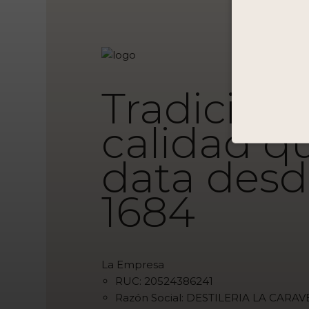
Tradición 
calidad q
data des
1684
La Empresa
RUC: 20524386241
Razón Social: DESTILERIA LA CARAV