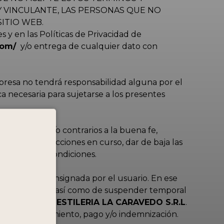
 Y VINCULANTE, LAS PERSONAS QUE NO
ITIO WEB.
 y en las Políticas de Privacidad de
com/
y/o entrega de cualquier dato con
mpresa no tendrá responsabilidad alguna por el
a necesaria para sujetarse a los presentes
Condiciones y/o contrarios a la buena fe,
lar las transacciones en curso, dar de baja las
s Términos y Condiciones.
 información consignada por el usuario. En ese
atos Personales, así como de suspender temporal
habilitación,
DESTILERIA LA CARAVEDO S.R.L
.
lguno a resarcimiento, pago y/o indemnización.