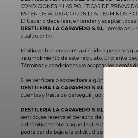
CONDICIONES Y LAS POLÍTICAS DE PRIVACID
ESTÉN DE ACUERDO CON LOS TÉRMINOS Y CO
El Usuario debe leer, entender y aceptar todas l
DESTILERIA LA CARAVEDO S.R.L
, previo a su
cualquier fin.
El sitio web se encuentra dirigido a personas q
incumplimiento de este requisito. El cliente dec
Términos y condiciones y/o aceptar los demás
Si se verificara o sospechara algún uso fraudule
DESTILERIA LA CARAVEDO S.R.L
tendrá el dere
cuentas y hasta de perseguir judicialmente a los
DESTILERIA LA CARAVEDO S.R.L
podrá hacer l
sentido, se reserva el derecho de solicitar alg
o definitivamente a aquellos Usuarios cuyos dat
podrá dar de baja a la solicitud del servicio o 