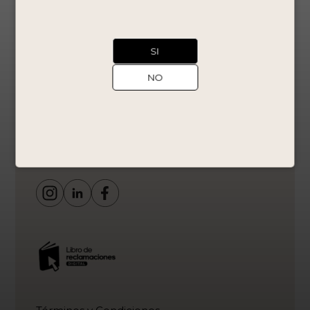
Av. Las Begonias 441, Of 1001B, San Isidro,
Lima.
Bodega La Caravedo
Salas Guadalupe, Panamericana Sur
SI
alt. km 291 Fundo la Caravedo
NO
Contáctanos
Peru +51 1 711-7800
ventasonline@lacaravedo.com
ecommerce@lacaravedo.com
ventas@lacaravedo.com