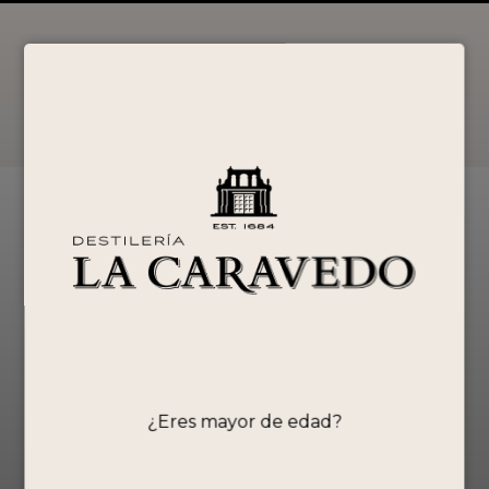
La Empresa
RUC: 20524386241
Razón Social: DESTILERIA LA
CARAVEDO S.R.L
¿Eres mayor de edad?
Destilería La Caravedo S.R.L